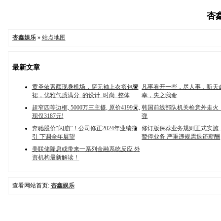
杏鑫
杏鑫娱乐
»
站点地图
最新文章
黄圣依素颜现身机场，穿无袖上衣搭包臀
凡事看开一些，尽人事，听天
裙，优雅气质满分_的设计_时尚_整体
幸，失之我命
超窄四等边框, 5000万三主摄, 原价4199元,
韩国前线部队机关枪意外走火
现仅3187元!
弹
奔驰股价“闪崩”！公司修正2024年业绩指
修订版保荐业务规则正式实施
引 下调全年展望
暂停业务 严重违规需退还薪酬
美联储降息或带来一系列金融系统反应 外
资机构最新解读！
查看网站首页:
杏鑫娱乐